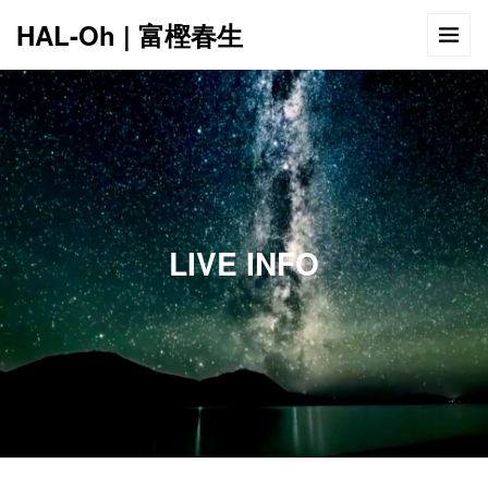
HAL-Oh | 富樫春生
12:00 AM
1:00 AM
LIVE INFO
2:00 AM
3:00 AM
4:00 AM