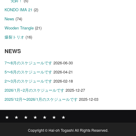
梵鉾！
(5)
KONDO IMA 21
(2)
News
(74)
Wooden Triangle
(21)
爆裂トリオ
(16)
NEWS
7〜8月のスケジュールです
2026-06-30
5〜6月のスケジュールです
2026-04-21
2〜3月のスケジュールです
2026-02-18
2026/1月~2月のスケジュールです
2025-12-27
2025/12月〜2026/1月のスケジュールです
2025-12-03
News
BOMBER
ABOUT
GALLERY
COMPANY
SHOP
CONTACT
Copyright © Hal-oh Togashi All Rights Reserved.
RECORDS
PROFILE