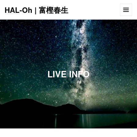
HAL-Oh | 富樫春生
12:00 AM
1:00 AM
LIVE INFO
2:00 AM
3:00 AM
4:00 AM