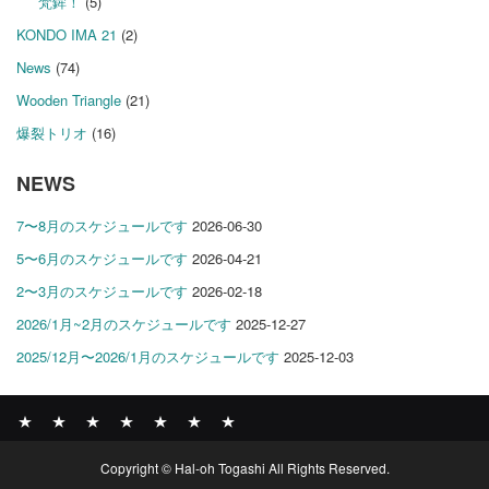
梵鉾！
(5)
KONDO IMA 21
(2)
News
(74)
Wooden Triangle
(21)
爆裂トリオ
(16)
NEWS
7〜8月のスケジュールです
2026-06-30
5〜6月のスケジュールです
2026-04-21
2〜3月のスケジュールです
2026-02-18
2026/1月~2月のスケジュールです
2025-12-27
2025/12月〜2026/1月のスケジュールです
2025-12-03
News
BOMBER
ABOUT
GALLERY
COMPANY
SHOP
CONTACT
Copyright © Hal-oh Togashi All Rights Reserved.
RECORDS
PROFILE