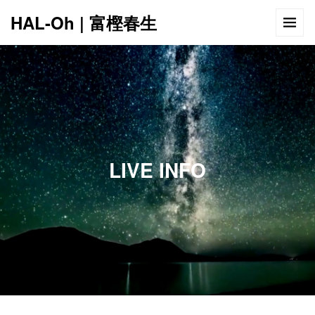
HAL-Oh | 富樫春生
12:00 AM
1:00 AM
LIVE INFO
2:00 AM
3:00 AM
4:00 AM