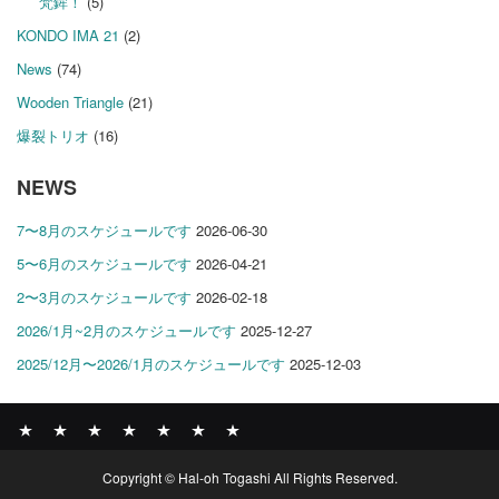
梵鉾！
(5)
KONDO IMA 21
(2)
News
(74)
Wooden Triangle
(21)
爆裂トリオ
(16)
NEWS
7〜8月のスケジュールです
2026-06-30
5〜6月のスケジュールです
2026-04-21
2〜3月のスケジュールです
2026-02-18
2026/1月~2月のスケジュールです
2025-12-27
2025/12月〜2026/1月のスケジュールです
2025-12-03
News
BOMBER
ABOUT
GALLERY
COMPANY
SHOP
CONTACT
Copyright © Hal-oh Togashi All Rights Reserved.
RECORDS
PROFILE