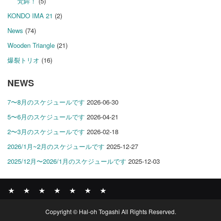
梵鉾！
(5)
KONDO IMA 21
(2)
News
(74)
Wooden Triangle
(21)
爆裂トリオ
(16)
NEWS
7〜8月のスケジュールです
2026-06-30
5〜6月のスケジュールです
2026-04-21
2〜3月のスケジュールです
2026-02-18
2026/1月~2月のスケジュールです
2025-12-27
2025/12月〜2026/1月のスケジュールです
2025-12-03
News
BOMBER
ABOUT
GALLERY
COMPANY
SHOP
CONTACT
Copyright © Hal-oh Togashi All Rights Reserved.
RECORDS
PROFILE