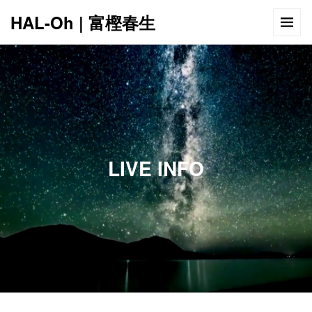
HAL-Oh | 富樫春生
12:00 AM
1:00 AM
LIVE INFO
2:00 AM
3:00 AM
4:00 AM