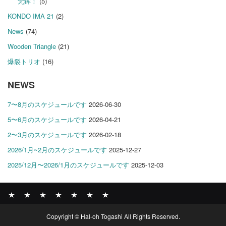
梵鉾！
(5)
KONDO IMA 21
(2)
News
(74)
Wooden Triangle
(21)
爆裂トリオ
(16)
NEWS
7〜8月のスケジュールです
2026-06-30
5〜6月のスケジュールです
2026-04-21
2〜3月のスケジュールです
2026-02-18
2026/1月~2月のスケジュールです
2025-12-27
2025/12月〜2026/1月のスケジュールです
2025-12-03
News
BOMBER
ABOUT
GALLERY
COMPANY
SHOP
CONTACT
Copyright © Hal-oh Togashi All Rights Reserved.
RECORDS
PROFILE