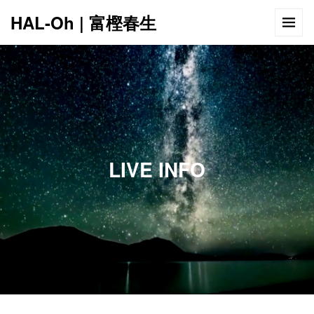
HAL-Oh | 富樫春生
12:00 AM
1:00 AM
LIVE INFO
2:00 AM
3:00 AM
4:00 AM