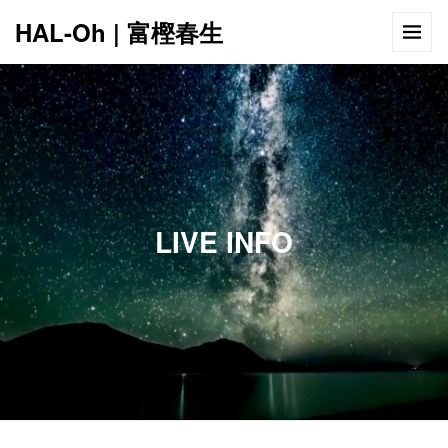
HAL-Oh | 富樫春生
12:00 AM
1:00 AM
LIVE INFO
2:00 AM
3:00 AM
4:00 AM