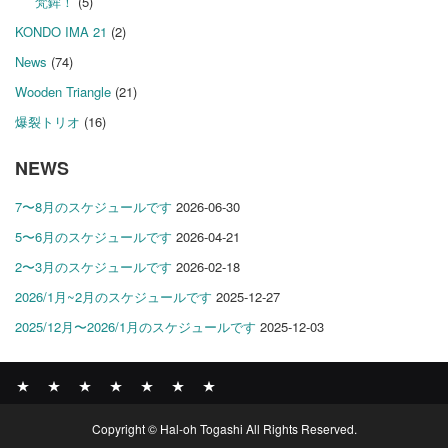
梵鉾！
(5)
KONDO IMA 21
(2)
News
(74)
Wooden Triangle
(21)
爆裂トリオ
(16)
NEWS
7〜8月のスケジュールです
2026-06-30
5〜6月のスケジュールです
2026-04-21
2〜3月のスケジュールです
2026-02-18
2026/1月~2月のスケジュールです
2025-12-27
2025/12月〜2026/1月のスケジュールです
2025-12-03
News
BOMBER
ABOUT
GALLERY
COMPANY
SHOP
CONTACT
Copyright © Hal-oh Togashi All Rights Reserved.
RECORDS
PROFILE