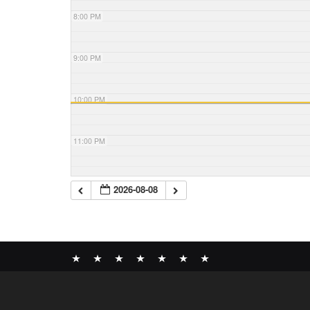
8:00 PM
9:00 PM
10:00 PM
11:00 PM
2026-08-08
News
BOMBER
ABOUT
GALLERY
COMPANY
SHOP
CONTACT
RECORDS
PROFILE