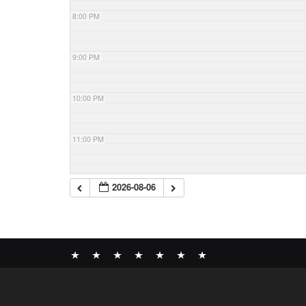
8:00 PM
9:00 PM
10:00 PM
11:00 PM
2026-08-06
News
BOMBER
ABOUT
GALLERY
COMPANY
SHOP
CONTACT
RECORDS
PROFILE