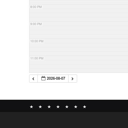
8:00 PM
9:00 PM
10:00 PM
11:00 PM
2026-08-07
News
BOMBER
ABOUT
GALLERY
COMPANY
SHOP
CONTACT
RECORDS
PROFILE