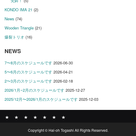
梵鉾！
(5)
KONDO IMA 21
(2)
News
(74)
Wooden Triangle
(21)
爆裂トリオ
(16)
NEWS
7〜8月のスケジュールです
2026-06-30
5〜6月のスケジュールです
2026-04-21
2〜3月のスケジュールです
2026-02-18
2026/1月~2月のスケジュールです
2025-12-27
2025/12月〜2026/1月のスケジュールです
2025-12-03
News
BOMBER
ABOUT
GALLERY
COMPANY
SHOP
CONTACT
Copyright © Hal-oh Togashi All Rights Reserved.
RECORDS
PROFILE