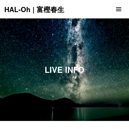
HAL-Oh | 富樫春生
12:00 AM
1:00 AM
LIVE INFO
2:00 AM
3:00 AM
4:00 AM