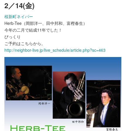
2／14(金)
桜新町ネイバー
Herb-Tee（岡部洋一、田中邦和、富樫春生）
今年の二月で結成11年でした！
びっくり
ご予約はこちらから。
http://neighbor-live.jp/live_schedule/article.php?sc=463