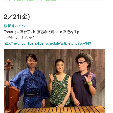
2／21
(金)
桜新町ネイバー
Torus（吉野智子vib. 斎藤孝太郎cello 富樫春生p.）
ご予約はこちらから
http://neighbor-live.jp/live_schedule/article.php?sc=349