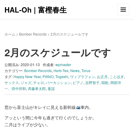
HAL-Oh | 富樫春生
ホーム
>
Bomber Records
>
2月のスケジュールです
2月のスケジュールです
公開済み: 2020-01-13
作成者:
wpmaster
カテゴリー:
Bomber Records
,
Herb-Tee
,
News
,
Torus
タグ:
Happy New Year
,
PIANO
,
Togashi
,
ヴィブラフォン
,
お正月
,
ことほぎ
,
サックス
,
ジャズ
,
チェロ
,
パーカッション
,
ピアノ
,
吉野智子
,
唱歌
,
岡部洋
一、田中邦和
,
斉藤孝太郎
,
童謡
窓から富士山がキレイに見える新幹線
車内。
アッという間に今年も過ぎて行くのでしょうか。
二月はライブが少ない。