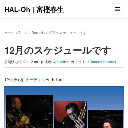
HAL-Oh | 富樫春生
ホーム
>
Bomber Records
>
12月のスケジュールです
12月のスケジュールです
公開済み: 2020-12-08
作成者:
wpmaster
カテゴリー:
Bomber Records
12/1(火)
柏 ナーディス
Herb-Tee