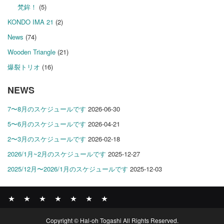
梵鉾！
(5)
KONDO IMA 21
(2)
News
(74)
Wooden Triangle
(21)
爆裂トリオ
(16)
NEWS
7〜8月のスケジュールです
2026-06-30
5〜6月のスケジュールです
2026-04-21
2〜3月のスケジュールです
2026-02-18
2026/1月~2月のスケジュールです
2025-12-27
2025/12月〜2026/1月のスケジュールです
2025-12-03
News
BOMBER
ABOUT
GALLERY
COMPANY
SHOP
CONTACT
Copyright © Hal-oh Togashi All Rights Reserved.
RECORDS
PROFILE