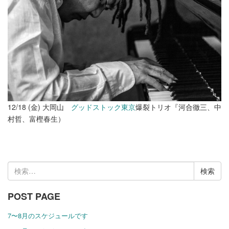
12/18 (金) 大岡山
グッドストック東京
爆裂トリオ『河合徹三、中
村哲、富樫春生）
検
索:
POST PAGE
7〜8月のスケジュールです