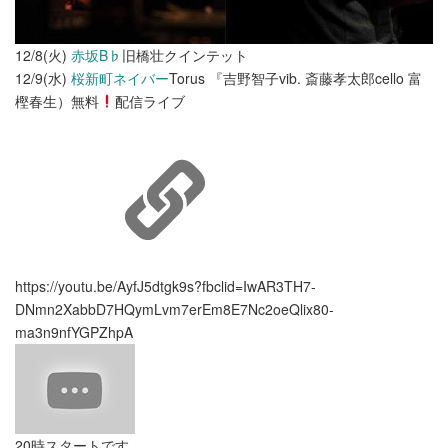
12/8(火)
赤坂B♭
旧橋壮クインテット
12/9(水)
桜新町ネイバー
Torus 『吉野智子vib. 斎藤孝太郎cello 富
樫春生）無料
配信ライブ
https://youtu.be/AyfJ5dtgk9s?fbclid=IwAR3TH7-
DNmn2XabbD7HQymLvm7erEm8E7Nc2oeQlix80-
ma3n9nfYGPZhpA
20時スタートです。