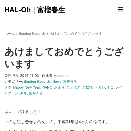
HAL-Oh | 富樫春生
ホーム
>
Bomber Records
>
あけましておめでとうございます
あけましておめでとうござ
います
公開済み: 2019-01-03
作成者:
wpmaster
カテゴリー:
Bomber Records
,
News
,
富樫春生
タグ:
Happy New Year
,
PIANO
,
お正月
,
ことほぎ
,
ご挨拶
,
トガシ
,
ネコ
,
メイ
ンクーン
,
新年
,
風をきる
はい、明けました！
いのち短し恋せよ乙女、の、平成31年は4ヶ月の命です。